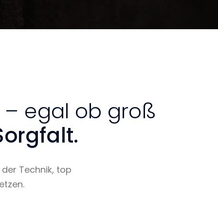
n – egal ob groß
orgfalt.
 der Technik, top
etzen.